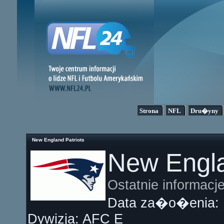
Strona
NFL
Dru�yny
New England Patriots
New Engla
Ostatnie informacj
Data za�o�enia:
Dywizja: AFC E