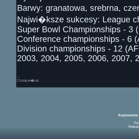
Barwy: granatowa, srebrna, cz
Najwi�ksze sukcesy: League ch
Super Bowl Championships - 3 (
Conference championships - 6 (
Division championships - 12 (A
2003, 2004, 2005, 2006, 2007, 
...
Czytaj wi�cej
Kopiowanie 
Po
Releas