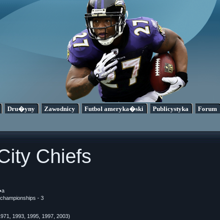
Dru�yny
Zawodnicy
Futbol ameryka�ski
Publicystyka
Forum
ity Chiefs
�a
championships - 3
1971, 1993, 1995, 1997, 2003)