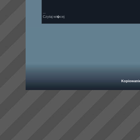
...
Czytaj wi�cej
Kopiowanie