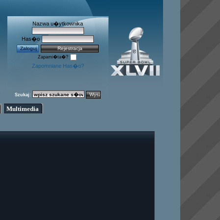
Nazwa u�ytkownika
Has�o
Zapami�ta�?
Zapomniane Has�o?
Szukaj:
Multimedia