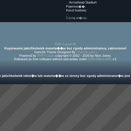
Arrowhead Stadium
Pojemno��:
Koszt budowy:
...
Czytaj wi�cej
PHP-Fusion PL
Kopiowanie jakichkolwiek materia��w bez zgody administratora, zabronione!
DarkZik Theme Designed By
| IranZik.com |
Powered by
PHP-Fusion
copyright © 2002 - 2026 by Nick Jones.
Released as free software without warranties under
GNU Affero GPL
v3.
 jakichkolwiek tekst�w lub materia��w ze strony bez zgody administrator�w jest