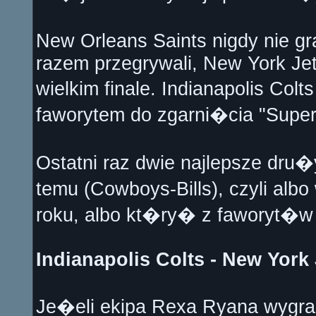
New Orleans Saints nigdy nie gr
razem przegrywali, New York Jets
wielkim finale. Indianapolis Co
faworytem do zgarni�cia "Super
Ostatni raz dwie najlepsze dru
temu (Cowboys-Bills), czyli al
roku, albo kt�ry� z faworyt
Indianapolis Colts - New York 
Je�eli ekipa Rexa Ryana wygra 