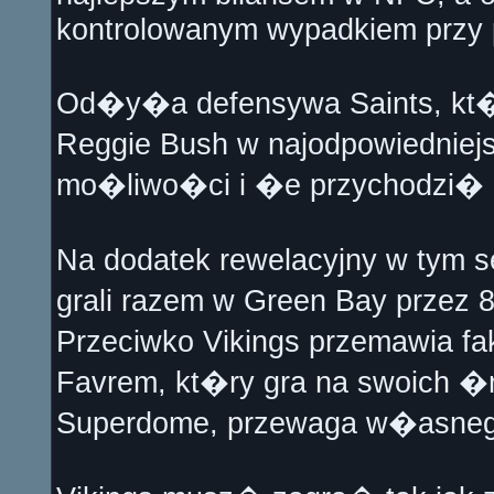
kontrolowanym wypadkiem przy 
Od�y�a defensywa Saints, kt�
Reggie Bush w najodpowiednie
mo�liwo�ci i �e przychodzi� d
Na dodatek rewelacyjny w tym se
grali razem w Green Bay przez 
Przeciwko Vikings przemawia fa
Favrem, kt�ry gra na swoich �
Superdome, przewaga w�asneg