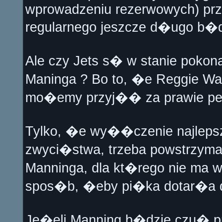
wprowadzeniu rezerwowych) prz
regularnego jeszcze d�ugo b�
Ale czy Jets s� w stanie poko
Maninga ? Bo to, �e Reggie Wa
mo�emy przyj�� za prawie p
Tylko, �e wy��czenie najlepsze
zwyci�stwa, trzeba powstrzyma
Manninga, dla kt�rego nie ma w
spos�b, �eby pi�ka dotar�a d
Je�eli Manning b�dzie czu� pr