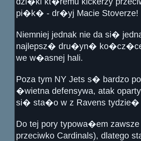
dzi�ki kt�remu kickerzy przeci
pi�k� - dr�yj Macie Stoverze!
Niemniej jednak nie da si� jedn
najlepsz� dru�yn� ko�cz�cego
we w�asnej hali.
Poza tym NY Jets s� bardzo pod
�wietna defensywa, atak opart
si� sta�o w z Ravens tydzie�
Do tej pory typowa�em zawsze 
przeciwko Cardinals), dlatego 