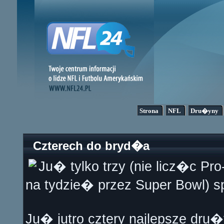
Strona
NFL
Dru�yny
Czterech do bryd�a
Ju� tylko trzy (nie licz�c P
na tydzie� przez Super Bowl) 
Ju� jutro cztery najlepsze dru