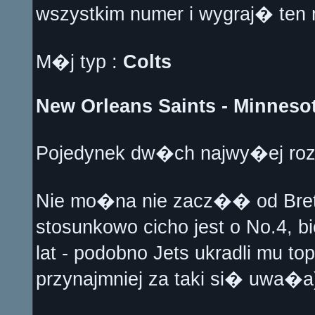
wszystkim numer i wygraj� ten
M�j typ :
Colts
New Orleans Saints - Minneso
Pojedynek dw�ch najwy�ej roz
Nie mo�na nie zacz�� od Bret
stosunkowo cicho jest o No.4, b
lat - podobno Jets ukradli mu t
przynajmniej za taki si� uwa�a