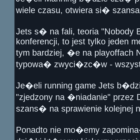
wiele czasu, otwiera si� szansa
Jets s� na fali, teoria "Nobody
konferencji, to jest tylko jeden 
tym bardziej, �e na playoffac
typowa� zwyci�zc�w - wszyst
Je�eli running game Jets b�dz
"zjedzony na �niadanie" przez 
szans� na sprawienie kolejnej n
Ponadto nie mo�emy zapomina�