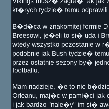
Vikings musz� zagra� tak jak za
kt�rych tydzie� temu odprawili 
B�d�ca w znakomitej formie D-l
Breesowi, je�eli to si� uda i
wtedy wszystko pozostanie w r�
podobnie jak Bush tydzie� temu
przez ostatnie sezony by� jed
footballu.
Mam nadzieje, �e to nie b�dzie
Orleanu, maj�c w pami�ci jak
i jak bardzo "nale�y" im si� a