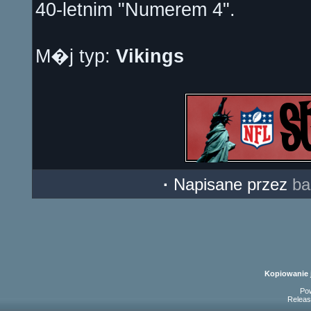
40-letnim "Numerem 4".
M�j typ:
Vikings
·
Napisane przez
ba
Kopiowanie 
Po
Releas