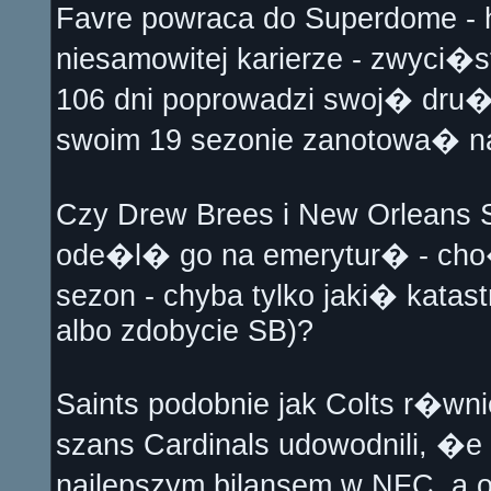
Favre powraca do Superdome - 
niesamowitej karierze - zwyci�s
106 dni poprowadzi swoj� dru�
swoim 19 sezonie zanotowa� naj
Czy Drew Brees i New Orleans S
ode�l� go na emerytur� - cho�
sezon - chyba tylko jaki� kata
albo zdobycie SB)?
Saints podobnie jak Colts r�w
szans Cardinals udowodnili, �e
najlepszym bilansem w NFC, a o