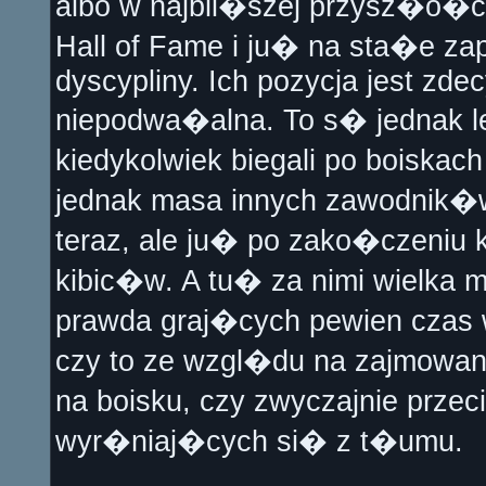
albo w najbli�szej przysz�o�
Hall of Fame i ju� na sta�e zap
dyscypliny. Ich pozycja jest zd
niepodwa�alna. To s� jednak leg
kiedykolwiek biegali po boiskac
jednak masa innych zawodnik�
teraz, ale ju� po zako�czeniu k
kibic�w. A tu� za nimi wielka
prawda graj�cych pewien czas w
czy to ze wzgl�du na zajmowa
na boisku, czy zwyczajnie przec
wyr�niaj�cych si� z t�umu.