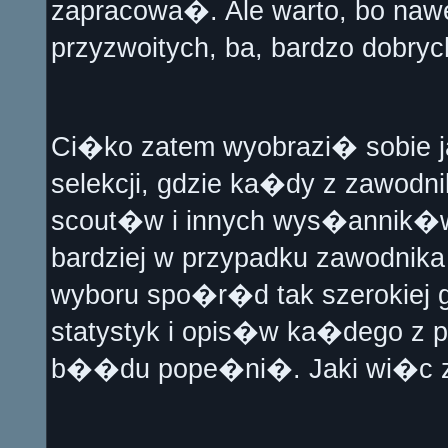
zapracowa�. Ale warto, bo nawe
przyzwoitych, ba, bardzo dobr
Ci�ko zatem wyobrazi� sobie ja
selekcji, gdzie ka�dy z zawodni
scout�w i innych wys�annik�w
bardziej w przypadku zawodnik
wyboru spo�r�d tak szerokiej 
statystyk i opis�w ka�dego z p
b��du pope�ni�. Jaki wi�c z 