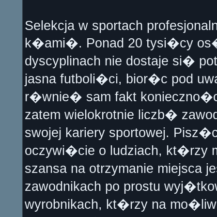
Selekcja w sportach profesjonal
k�ami�. Ponad 20 tysi�cy os
dyscyplinach nie dostaje si� p
jasna futboli�ci, bior�c pod uw
r�wnie� sam fakt konieczno�ci
zatem wielokrotnie liczb� zaw
swojej kariery sportowej. Pisz
oczywi�cie o ludziach, kt�rzy 
szansa na otrzymanie miejsca je
zawodnikach po prostu wyj�tkow
wyrobnikach, kt�rzy na mo�li