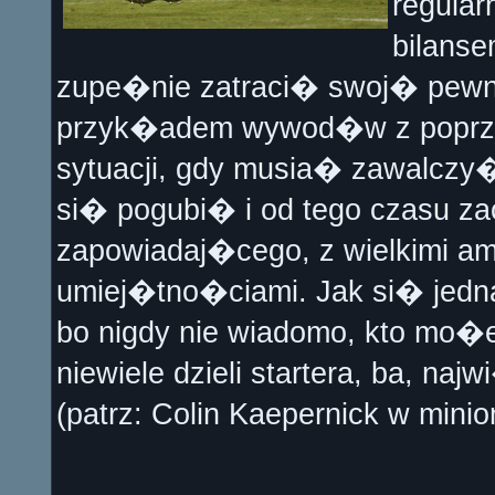
regular
bilans
zupe�nie zatraci� swoj� pewno
przyk�adem wywod�w z poprzed
sytuacji, gdy musia� zawalcz
si� pogubi� i od tego czasu z
zapowiadaj�cego, z wielkimi am
umiej�tno�ciami. Jak si� jedn
bo nigdy nie wiadomo, kto mo�
niewiele dzieli startera, ba, n
(patrz: Colin Kaepernick w mini