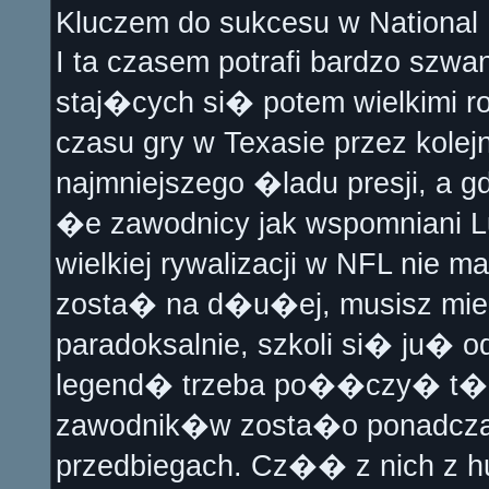
Kluczem do sukcesu w National 
I ta czasem potrafi bardzo szw
staj�cych si� potem wielkimi r
czasu gry w Texasie przez kolej
najmniejszego �ladu presji, a 
�e zawodnicy jak wspomniani Luc
wielkiej rywalizacji w NFL nie 
zosta� na d�u�ej, musisz mie�
paradoksalnie, szkoli si� ju� 
legend� trzeba po��czy� t� 
zawodnik�w zosta�o ponadczas
przedbiegach. Cz�� z nich z h