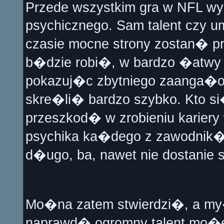
Przede wszystkim gra w NFL wym
psychicznego. Sam talent czy 
czasie mocne strony zostan� prz
b�dzie robi�, w bardzo �atwy 
pokazuj�c zbytniego zaanga�owa
skre�li� bardzo szybko. Kto si
przeszkod� w zrobieniu karier
psychika ka�dego z zawodnik�
d�ugo, ba, nawet nie dostanie s
Mo�na zatem stwierdzi�, a my
naprawd� ogromny talent mo�