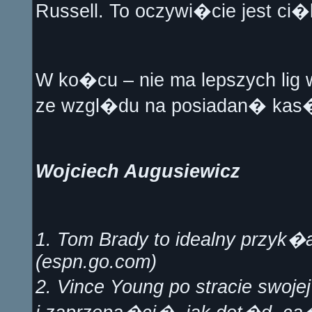
Russell. To oczywi�cie jest ci�k
W ko�cu – nie ma lepszych lig w
ze wzgl�du na posiadan� kas
Wojciech Augusiewicz
1. Tom Brady to idealny przyk�
(espn.go.com)
2. Vince Young po stracie swo