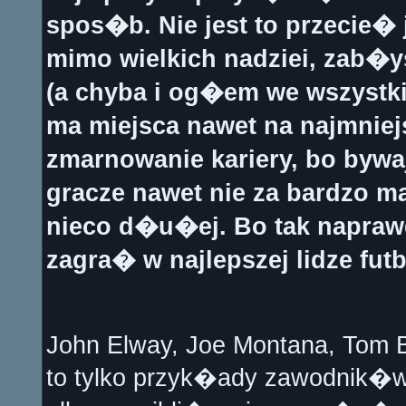
spos�b. Nie jest to przecie�
mimo wielkich nadziei, zab�
(a chyba i og�em we wszystki
ma miejsca nawet na najmniejsz
zmarnowanie kariery, bo bywa
gracze nawet nie za bardzo
nieco d�u�ej. Bo tak napraw
zagra� w najlepszej lidze fut
John Elway, Joe Montana, Tom 
to tylko przyk�ady zawodnik�w