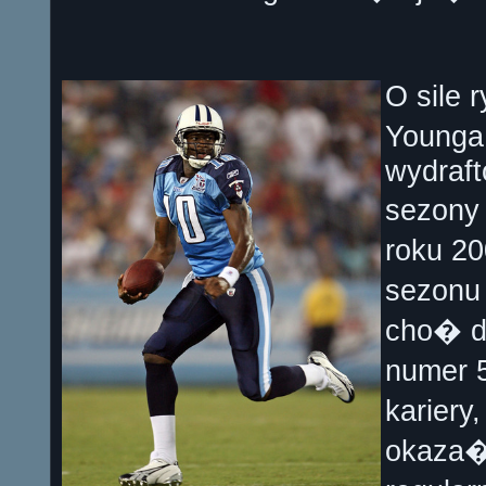
O sile 
Younga
wydraft
sezony 
roku 2
sezonu 
cho� d
numer 5
kariery
okaza�