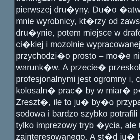
pierwszej dru�yny. Du�o �atw
mnie wyrobnicy, kt�rzy od zaws
dru�ynie, potem miejsce w drafc
ci�kiej i mozolnie wypracowan
przychodzi�o prosto – mo�e ni
warunk�w. A przecie� przeskok
profesjonalnymi jest ogromny 
kolosaln� prac� by w miar� 
Zreszt�, ile to ju� by�o przy
sodowa i bardzo szybko potra
tylko imprezowy tryb �ycia, a
zainteresowanego. A st�d ju� b