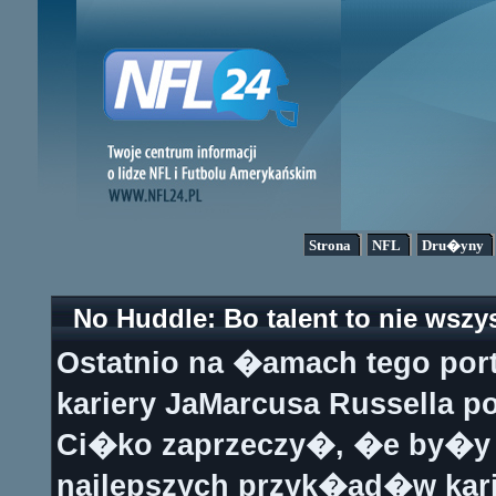
Strona
NFL
Dru�yny
No Huddle: Bo talent to nie wszys
Ostatnio na �amach tego por
kariery JaMarcusa Russella 
Ci�ko zaprzeczy�, �e by�y r
najlepszych przyk�ad�w kari