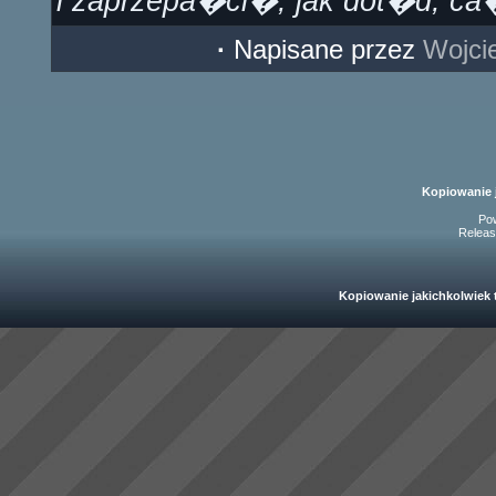
i zaprzepa�ci�, jak dot�d, ca
·
Napisane przez
Wojci
Kopiowanie 
Po
Releas
Kopiowanie jakichkolwiek