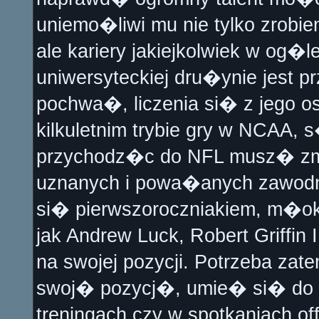
uniemo�liwi mu nie tylko zrobien
ale kariery jakiejkolwiek w o
uniwersyteckiej dru�ynie jest 
pochwa�, liczenia si� z jego 
kilkuletnim trybie gry w NCAA,
przychodz�c do NFL musz� zmi
uznanych i powa�anych zawodn
si� pierwszoroczniakiem, m�ok
jak Andrew Luck, Robert Griffin 
na swojej pozycji. Potrzeba za
swoj� pozycj�, umie� si� do 
treningach czy w spotkaniach