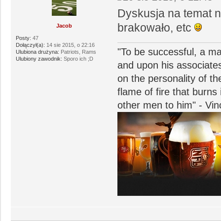
Dyskusja na temat 
brakowało, etc
Jacob
Posty:
47
Dołączył(a):
14 sie 2015, o 22:16
"To be successful, a ma
Ulubiona drużyna:
Patriots, Rams
Ulubiony zawodnik:
Sporo ich ;D
and upon his associate
on the personality of t
flame of fire that burn
other men to him" - Vi