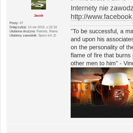
Internety nie zawo
http://www.facebook
Jacob
Posty:
47
Dołączył(a):
14 sie 2015, o 22:16
"To be successful, a ma
Ulubiona drużyna:
Patriots, Rams
Ulubiony zawodnik:
Sporo ich ;D
and upon his associate
on the personality of t
flame of fire that burn
other men to him" - Vi