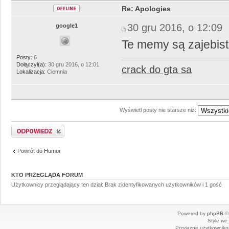
Re: Apologies
30 gru 2016, o 12:09
google1
Te memy są zajebis
Posty:
6
Dołączył(a):
30 gru 2016, o 12:01
crack do gta sa
Lokalizacja:
Ciemnia
Wyświetl posty nie starsze niż:
Powrót do Humor
KTO PRZEGLĄDA FORUM
Użytkownicy przeglądający ten dział: Brak zidentyfikowanych użytkowników i 1 gość
Powered by
phpBB
© 
Style
we_
Przyjazne użytkowniko