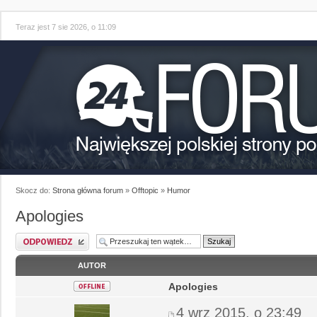
Teraz jest 7 sie 2026, o 11:09
Skocz do:
Strona główna forum
»
Offtopic
»
Humor
Apologies
AUTOR
Apologies
4 wrz 2015, o 23:49