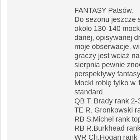
FANTASY Patsów:
Do sezonu jeszcze s
okolo 130-140 mock
danej, opisywanej dr
moje obserwacje, wie
graczy jest wciaż na
sierpnia pewnie zno
perspektywy fantasy
Mocki robię tylko w
standard.
QB T. Brady rank 2-
TE R. Gronkowski ra
RB S.Michel rank to
RB R.Burkhead rank 
WR Ch.Hogan rank to