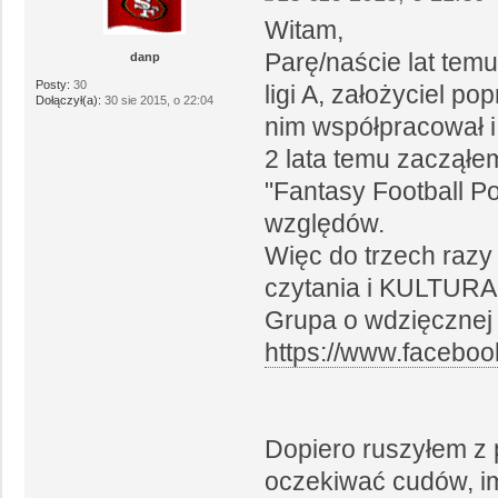
Witam,
Parę/naście lat tem
danp
Posty:
30
ligi A, założyciel p
Dołączył(a):
30 sie 2015, o 22:04
nim współpracował i 
2 lata temu zacząłe
"Fantasy Football P
względów.
Więc do trzech razy
czytania i KULTURA
Grupa o wdzięcznej
https://www.faceboo
Dopiero ruszyłem z
oczekiwać cudów, im 