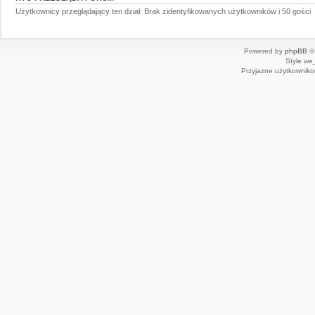
Użytkownicy przeglądający ten dział: Brak zidentyfikowanych użytkowników i 50 gości
Powered by
phpBB
© 
Style
we_
Przyjazne użytkowniko