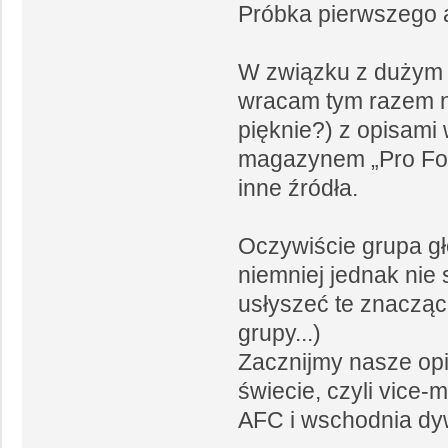
Próbka pierwszego a
W związku z dużym 
wracam tym razem na
pięknie?) z opisami 
magazynem „Pro Foo
inne źródła.
Oczywiście grupa gł
niemniej jednak ni
usłyszeć te znacząc
grupy...)
Zacznijmy nasze opi
świecie, czyli vice-
AFC i wschodnia dyw