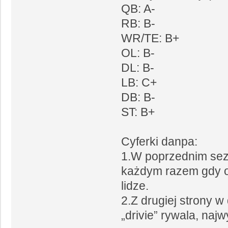
QB: A-
RB: B-
WR/TE: B+
OL: B-
DL: B-
LB: C+
DB: B-
ST: B+
Cyferki danpa:
1.W poprzednim sezo
każdym razem gdy ot
lidze.
2.Z drugiej strony w
„drivie” rywala, naj