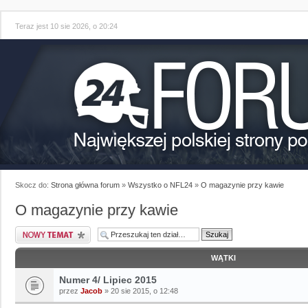
Teraz jest 10 sie 2026, o 20:24
Skocz do:
Strona główna forum
»
Wszystko o NFL24
»
O magazynie przy kawie
O magazynie przy kawie
WĄTKI
Numer 4/ Lipiec 2015
przez
Jacob
» 20 sie 2015, o 12:48