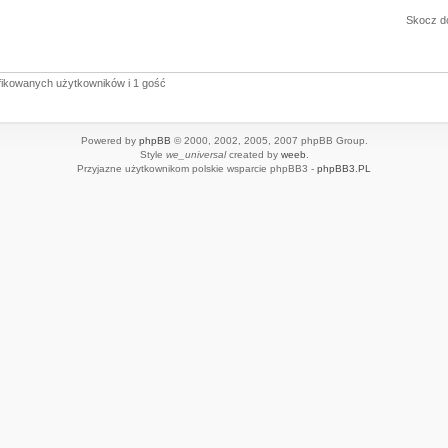
Skocz d
yfikowanych użytkowników i 1 gość
Powered by
phpBB
© 2000, 2002, 2005, 2007 phpBB Group.
Style
we_universal
created by
weeb
.
Przyjazne użytkownikom polskie wsparcie phpBB3 -
phpBB3.PL