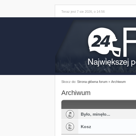
Teraz jest 7 sie 2026, o 14:56
Skocz do:
Strona główna forum
»
Archiwum
Archiwum
Było, minęło...
Kosz