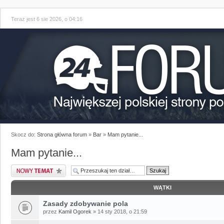
Teraz jest 6 sie 2026, o 04:16
Skocz do:
Strona główna forum
»
Bar
»
Mam pytanie...
Mam pytanie...
WĄTKI
Zasady zdobywanie pola
przez
Kamil Ogorek
» 14 sty 2018, o 21:59