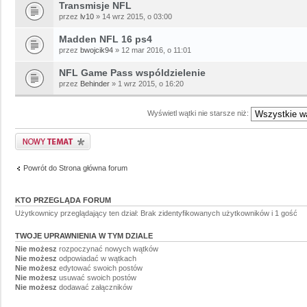
Transmisje NFL
przez
lv10
» 14 wrz 2015, o 03:00
Madden NFL 16 ps4
przez
bwojcik94
» 12 mar 2016, o 11:01
NFL Game Pass wspóldzielenie
przez
Behinder
» 1 wrz 2015, o 16:20
Wyświetl wątki nie starsze niż:
Powrót do Strona główna forum
KTO PRZEGLĄDA FORUM
Użytkownicy przeglądający ten dział: Brak zidentyfikowanych użytkowników i 1 gość
TWOJE UPRAWNIENIA W TYM DZIALE
Nie możesz
rozpoczynać nowych wątków
Nie możesz
odpowiadać w wątkach
Nie możesz
edytować swoich postów
Nie możesz
usuwać swoich postów
Nie możesz
dodawać załączników