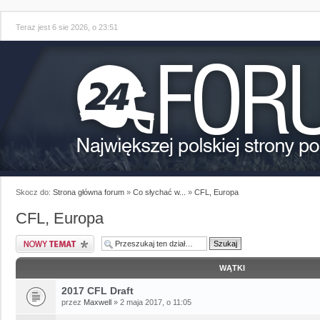
Teraz jest 6 sie 2026, o 23:51
Skocz do:
Strona główna forum
»
Co słychać w...
»
CFL, Europa
CFL, Europa
WĄTKI
2017 CFL Draft
przez
Maxwell
» 2 maja 2017, o 11:05