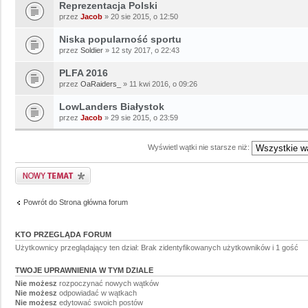
Reprezentacja Polski
przez
Jacob
» 20 sie 2015, o 12:50
Niska popularność sportu
przez
Soldier
» 12 sty 2017, o 22:43
PLFA 2016
przez
OaRaiders_
» 11 kwi 2016, o 09:26
LowLanders Białystok
przez
Jacob
» 29 sie 2015, o 23:59
Wyświetl wątki nie starsze niż:
Powrót do Strona główna forum
KTO PRZEGLĄDA FORUM
Użytkownicy przeglądający ten dział: Brak zidentyfikowanych użytkowników i 1 gość
TWOJE UPRAWNIENIA W TYM DZIALE
Nie możesz
rozpoczynać nowych wątków
Nie możesz
odpowiadać w wątkach
Nie możesz
edytować swoich postów