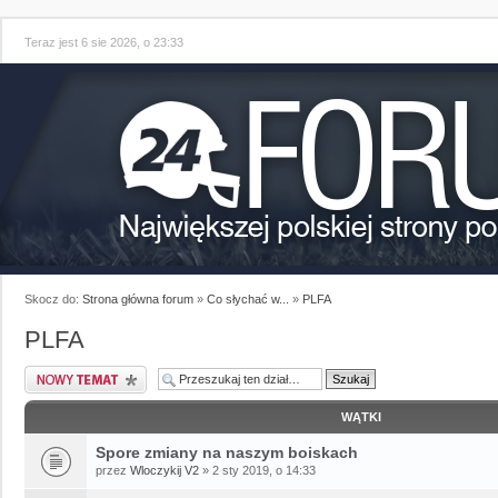
Teraz jest 6 sie 2026, o 23:33
Skocz do:
Strona główna forum
»
Co słychać w...
»
PLFA
PLFA
WĄTKI
Spore zmiany na naszym boiskach
przez
Wloczykij V2
» 2 sty 2019, o 14:33