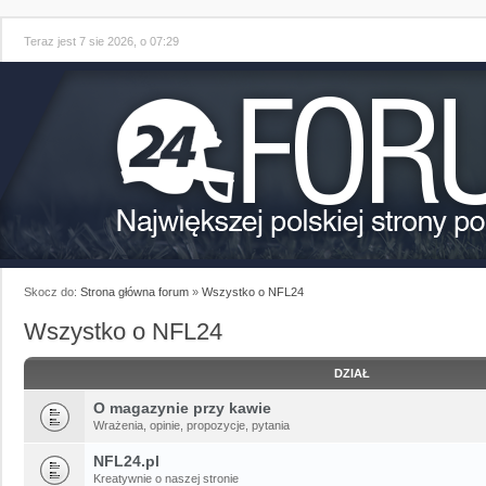
Teraz jest 7 sie 2026, o 07:29
Skocz do:
Strona główna forum
»
Wszystko o NFL24
Wszystko o NFL24
DZIAŁ
O magazynie przy kawie
Wrażenia, opinie, propozycje, pytania
NFL24.pl
Kreatywnie o naszej stronie