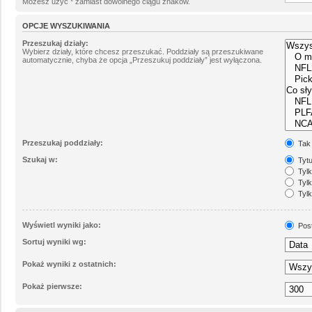
Możesz użyć * zamiast dowolnego ciągu znaków.
OPCJE WYSZUKIWANIA
Przeszukaj działy:
Wybierz działy, które chcesz przeszukać. Poddziały są przeszukiwane
automatycznie, chyba że opcja „Przeszukuj poddziały” jest wyłączona.
Przeszukaj poddziały:
Tak
Szukaj w:
Tytu
Tylk
Tylk
Tylk
Wyświetl wyniki jako:
Pos
Sortuj wyniki wg:
Pokaż wyniki z ostatnich:
Pokaż pierwsze: