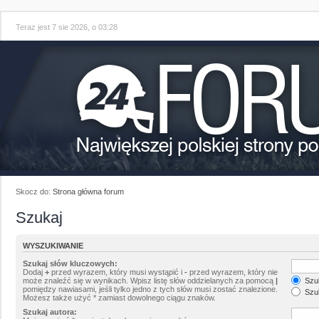
Teraz jest 7 sie 2026, o 03:28
Skocz do:
Strona główna forum
Szukaj
WYSZUKIWANIE
Szukaj słów kluczowych:
Dodaj
+
przed wyrazem, który musi wystąpić i
-
przed wyrazem, który nie
może znaleźć się w wynikach. Wpisz listę słów oddzielanych za pomocą
|
Szuk
pomiędzy nawiasami, jeśli tylko jedno z tych słów musi zostać znalezione.
Szuk
Możesz także użyć * zamiast dowolnego ciągu znaków.
Szukaj autora: