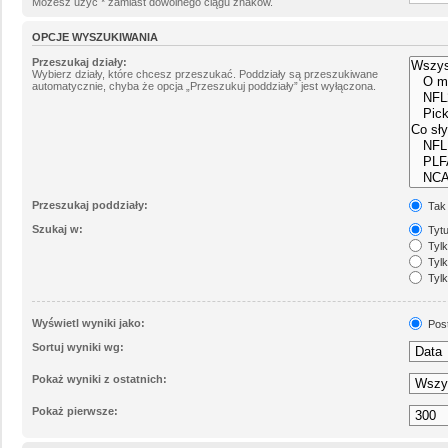
Możesz użyć * zamiast dowolnego ciągu znaków.
OPCJE WYSZUKIWANIA
Przeszukaj działy:
Wybierz działy, które chcesz przeszukać. Poddziały są przeszukiwane
automatycznie, chyba że opcja „Przeszukuj poddziały” jest wyłączona.
Przeszukaj poddziały:
Tak
Szukaj w:
Tytu
Tylk
Tylk
Tylk
Wyświetl wyniki jako:
Pos
Sortuj wyniki wg:
Pokaż wyniki z ostatnich:
Pokaż pierwsze: