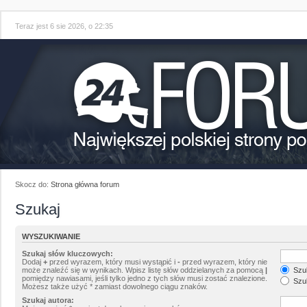
Teraz jest 6 sie 2026, o 22:35
Skocz do:
Strona główna forum
Szukaj
WYSZUKIWANIE
Szukaj słów kluczowych:
Dodaj
+
przed wyrazem, który musi wystąpić i
-
przed wyrazem, który nie
może znaleźć się w wynikach. Wpisz listę słów oddzielanych za pomocą
|
Szuk
pomiędzy nawiasami, jeśli tylko jedno z tych słów musi zostać znalezione.
Szuk
Możesz także użyć * zamiast dowolnego ciągu znaków.
Szukaj autora: