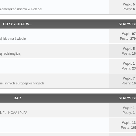
Wątki:
5
i amerykańskiemu w Polsce!
Posty:
6
CO SŁYCHAĆ W...
STATYSTY
Wątki:
97
j lidze na świecie
Posty:
279
Wątki:
5
 rodzimą ligą
Posty:
16
Wątki:
1
Posty:
23
Wątki:
7
 i innych europejskich ligach
Posty:
16
BAR
STATYSTY
Wątki:
1
 NFL, NCAA i PLFA
Posty:
1
Wątki:
13
Posty:
16