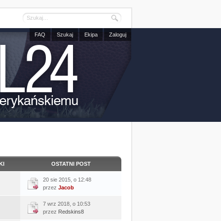
FAQ
Szukaj
Ekipa
Zaloguj
KI
OSTATNI POST
20 sie 2015, o 12:48
przez
Jacob
7 wrz 2018, o 10:53
przez
Redskins8