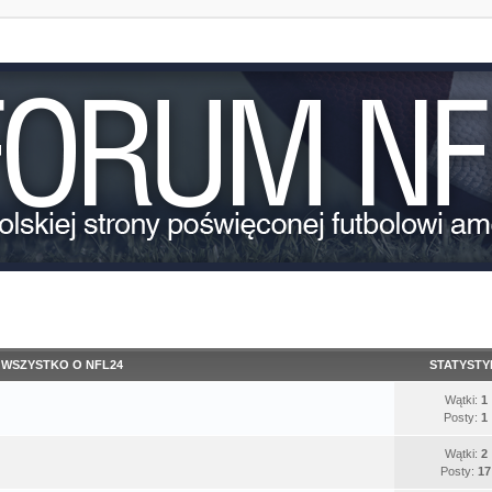
WSZYSTKO O NFL24
STATYSTY
Wątki:
1
Posty:
1
Wątki:
2
Posty:
17