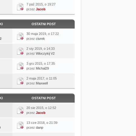
7 paź 2015, o 19:27
przez
Jacob
KI
OSTATNI POST
30 maja 2019, o 17:22
2
przez
ciurek
2 sty 2019, o 14:33
przez
Wloczykij V2
3 gru 2015, o 17:35
przez
Michal29
2 maja 2017, o 11:05
przez
Maxwell
KI
OSTATNI POST
20 sie 2015, o 12:52
przez
Jacob
13 cze 2018, o 21:39
9
przez
danp