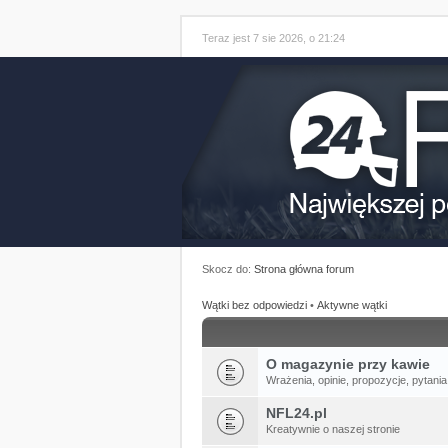
Teraz jest 7 sie 2026, o 21:24
Skocz do:
Strona główna forum
Wątki bez odpowiedzi
•
Aktywne wątki
O magazynie przy kawie
Wrażenia, opinie, propozycje, pytania
NFL24.pl
Kreatywnie o naszej stronie