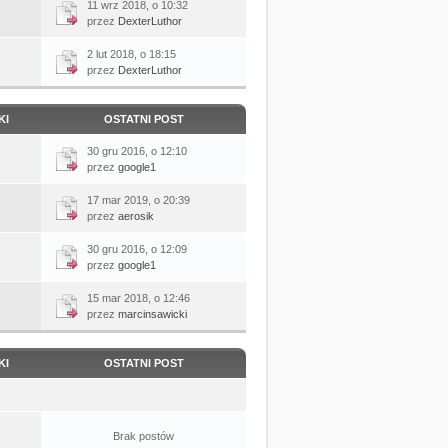
11 wrz 2018, o 10:32
przez
DexterLuthor
2 lut 2018, o 18:15
przez
DexterLuthor
KI
OSTATNI POST
30 gru 2016, o 12:10
przez
google1
17 mar 2019, o 20:39
przez
aerosik
30 gru 2016, o 12:09
przez
google1
15 mar 2018, o 12:46
przez
marcinsawicki
KI
OSTATNI POST
Brak postów