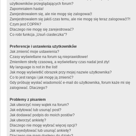
użytkowników przeglądających forum?
Zapomniałem hasła!
Zarejestrowałem się, ale nie mogę się zalogować!
Zarejestrowałem się jakiś czas temu, ale nie mogę się teraz zalogować!?!
Czym jest COPPA?
Dlaczego nie mogę się zarejestrować?
Co robi funkcja „Usuń ciasteczka”?
Preferencje i ustawienia użytkowników
Jak zmienić moje ustawienia?
Czasy wyświetlane na forum są nieprawidłowe!
Zmieniłem strefę czasową, a wyświetlany czas nadal jest zły!
My language is not in the list!
Jak mogę wyświetlić obrazek przy mojej nazwie użytkownika?
Co to jest ranga i jak mogę ją zmienić?
Gdy próbuję wysłać wiadomość e-mail do użytkownika, forum każe mi się
zalogować. Dlaczego?
Problemy z pisaniem
Jak utworzyć nowy wątek na forum?
Jak edytować lub usunąć post?
Jak dodawać podpis do moich postów?
Jak utworzyć ankietę?
Dlaczego nie mogę wybrać więcej opcji?
Jak wyedytować lub usunąć ankietę?
Dlaczego nie mam dostępu do działu?