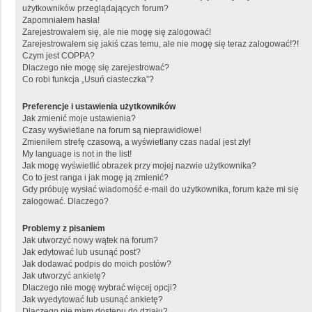
użytkowników przeglądających forum?
Zapomniałem hasła!
Zarejestrowałem się, ale nie mogę się zalogować!
Zarejestrowałem się jakiś czas temu, ale nie mogę się teraz zalogować!?!
Czym jest COPPA?
Dlaczego nie mogę się zarejestrować?
Co robi funkcja „Usuń ciasteczka”?
Preferencje i ustawienia użytkowników
Jak zmienić moje ustawienia?
Czasy wyświetlane na forum są nieprawidłowe!
Zmieniłem strefę czasową, a wyświetlany czas nadal jest zły!
My language is not in the list!
Jak mogę wyświetlić obrazek przy mojej nazwie użytkownika?
Co to jest ranga i jak mogę ją zmienić?
Gdy próbuję wysłać wiadomość e-mail do użytkownika, forum każe mi się
zalogować. Dlaczego?
Problemy z pisaniem
Jak utworzyć nowy wątek na forum?
Jak edytować lub usunąć post?
Jak dodawać podpis do moich postów?
Jak utworzyć ankietę?
Dlaczego nie mogę wybrać więcej opcji?
Jak wyedytować lub usunąć ankietę?
Dlaczego nie mam dostępu do działu?