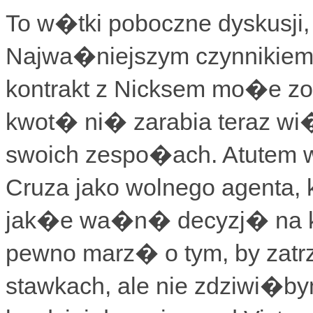
To w�tki poboczne dyskusji, 
Najwa�niejszym czynnikiem
kontrakt z Nicksem mo�e z
kwot� ni� zarabia teraz w
swoich zespo�ach. Atutem w
Cruza jako wolnego agenta
jak�e wa�n� decyzj� na ko
pewno marz� o tym, by zatr
stawkach, ale nie zdziwi�b