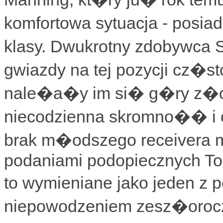
komfortowa sytuacja - posi
klasy. Dwukrotny zdobywca
gwiazdy na tej pozycji cz�s
nale�a�y im si� g�ry z�ot
niecodzienna skromno�� i oc
brak m�odszego receivera
podaniami podopiecznych Tom
to wymieniane jako jeden 
niepowodzeniem zesz�oroc