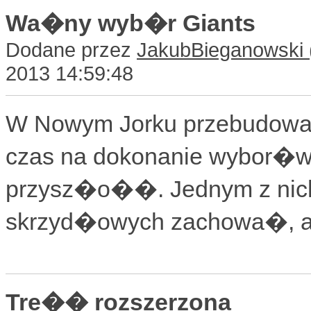
Wa�ny wyb�r Giants
Dodane przez
JakubBieganowski
2013 14:59:48
W Nowym Jorku przebudowa 
czas na dokonanie wybor
przysz�o��. Jednym z nich
skrzyd�owych zachowa�, a
Tre�� rozszerzona