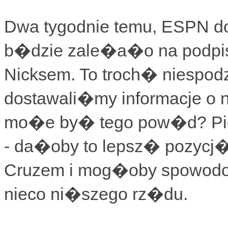
Dwa tygodnie temu, ESPN d
b�dzie zale�a�o na podpis
Nicksem. To troch� niespodz
dostawali�my informacje o n
mo�e by� tego pow�d? Pie
- da�oby to lepsz� pozycj� 
Cruzem i mog�oby spowodo
nieco ni�szego rz�du.