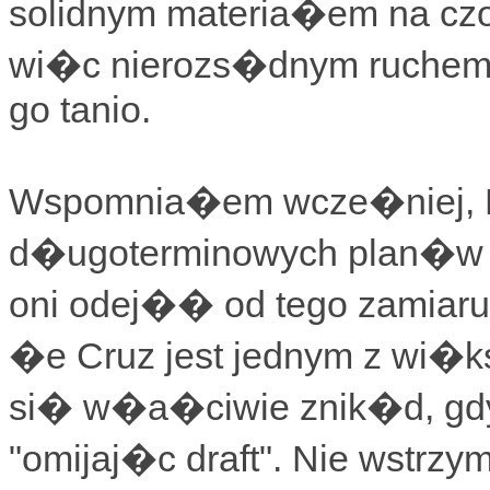
solidnym materia�em na cz
wi�c nierozs�dnym ruchem 
go tanio.
Wspomnia�em wcze�niej, 
d�ugoterminowych plan�w G
oni odej�� od tego zamiaru
�e Cruz jest jednym z wi�k
si� w�a�ciwie znik�d, gdy�
"omijaj�c draft". Nie wstrz