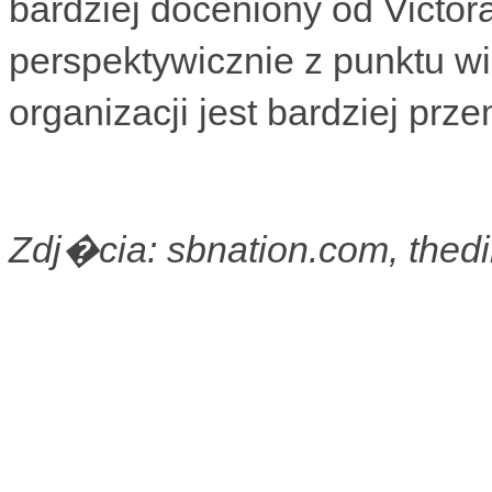
bardziej doceniony od Victo
perspektywicznie z punktu w
organizacji jest bardziej pr
Zdj�cia: sbnation.com, thed