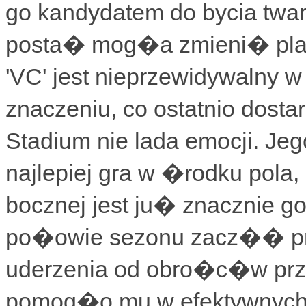
go kandydatem do bycia twarz
posta� mog�a zmieni� pla
'VC' jest nieprzewidywalny
znaczeniu, co ostatnio dost
Stadium nie lada emocji. Je
najlepiej gra w �rodku pola, 
bocznej jest ju� znacznie g
po�owie sezonu zacz�� p
uderzenia od obro�c�w prze
pomog�o mu w efektywnych