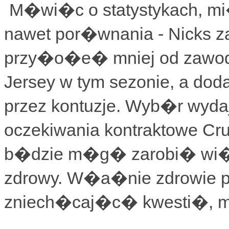
M�wi�c o statystykach, m
nawet por�wnania - Nicks 
przy�o�e� mniej od zawo
Jersey w tym sezonie, a do
przez kontuzje. Wyb�r wyda
oczekiwania kontraktowe Cr
b�dzie m�g� zarobi� wi�cej
zdrowy. W�a�nie zdrowie po
zniech�caj�c� kwesti�, ma