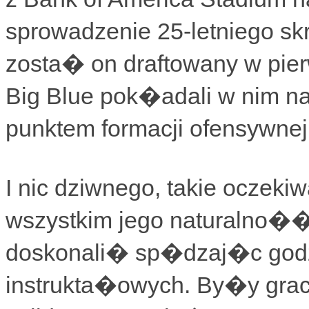
sprowadzenie 25-letniego 
zosta� on draftowany w pierw
Big Blue pok�adali w nim n
punktem formacji ofensywne
I nic dziwnego, takie oczek
wszystkim jego naturalno�� 
doskonali� sp�dzaj�c godz
instrukta�owych. By�y gracz