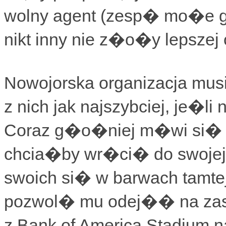
wolny agent (zesp� mo�e go
nikt inny nie z�o�y lepszej o
Nowojorska organizacja mu
z nich jak najszybciej, je�li
Coraz g�o�niej m�wi si� 
chcia�by wr�ci� do swojej 
swoich si� w barwach tamtej
pozwol� mu odej�� na zasa
z Bank of America Stadium n