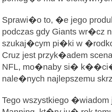
Sprawi�o to, �e jego pro
podczas gdy Giants wr�cz 
szukaj�cym pi�ki w �rodko
Cruz jest przyk�adem scenar
NFL, mo�naby si� k��ci�,
nale�nych najlepszemu sk
Tego wszystkiego �wiadom j
Manning, kt�ry ju� rok tem