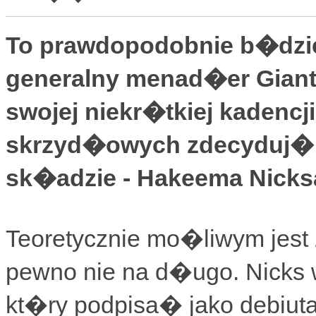
To prawdopodobnie b�dzie 
generalny menad�er Gian
swojej niekr�tkiej kadencj
skrzyd�owych zdecyduj�
sk�adzie - Hakeema Nicksa
Teoretycznie mo�liwym jest 
pewno nie na d�ugo. Nicks w
kt�ry podpisa� jako debiutan