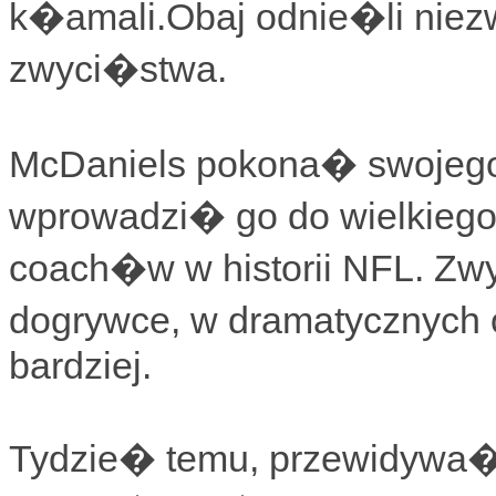
k�amali.Obaj odnie�li niezw
zwyci�stwa.
McDaniels pokona� swojego
wprowadzi� go do wielkiego 
coach�w w historii NFL. Zw
dogrywce, w dramatycznych 
bardziej.
Tydzie� temu, przewidywa