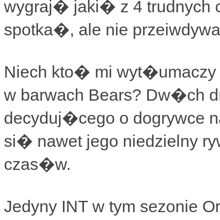
wygraj� jaki� z 4 trudnych 
spotka�, ale nie przeiwdy
Niech kto� mi wyt�umaczy d
w barwach Bears? Dw�ch dr
decyduj�cego o dogrywce n
si� nawet jego niedzielny r
czas�w.
Jedyny INT w tym sezonie Or