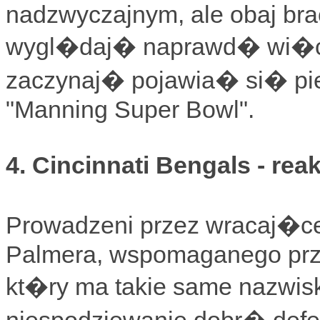
nadzwyczajnym, ale obaj bra
wygl�daj� naprawd� wi�cej 
zaczynaj� pojawia� si� pi
"Manning Super Bowl".
4. Cincinnati Bengals - rea
Prowadzeni przez wracaj�ce
Palmera, wspomaganego prze
kt�ry ma takie same nazwisk