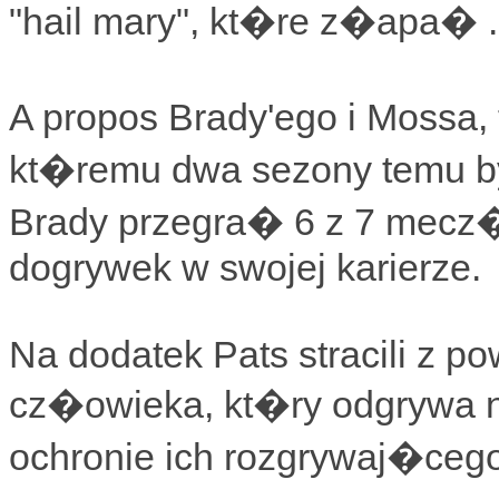
"hail mary", kt�re z�apa� .
A propos Brady'ego i Mossa, 
kt�remu dwa sezony temu byl
Brady przegra� 6 z 7 mecz�
dogrywek w swojej karierze.
Na dodatek Pats stracili z po
cz�owieka, kt�ry odgrywa
ochronie ich rozgrywaj�cego