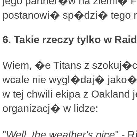
jego partner�w na ziemi�
postanowi� sp�dzi� tego r
6. Takie rzeczy tylko w Raid
Wiem, �e Titans z szokuj�c
wcale nie wygl�daj� jako� s
w tej chwili ekipa z Oakland
organizacj� w lidze:
"
Well, the weather's nice
'' -