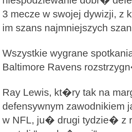
niespodziewanie dobr� defe
3 mecze w swojej dywizji, 
im szans najmniejszych sza
Wszystkie wygrane spotkani
Baltimore Ravens rozstrzygn
Ray Lewis, kt�ry tak na mar
defensywnym zawodnikiem 
w NFL, ju� drugi tydzie� 