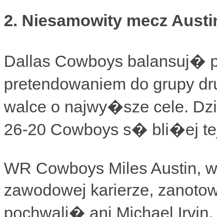
2. Niesamowity mecz Austi
Dallas Cowboys balansuj�
pretendowaniem do grupy d
walce o najwy�sze cele. Dz
26-20 Cowboys s� bli�ej tej 
WR Cowboys Miles Austin, w
zawodowej karierze, zanot
pochwali� ani Michael Irvin,