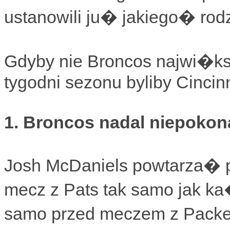
ustanowili ju� jakiego� ro
Gdyby nie Broncos najwi�k
tygodni sezonu byliby Cincin
1. Broncos nadal niepokon
Josh McDaniels powtarza� p
mecz z Pats tak samo jak ka
samo przed meczem z Packe