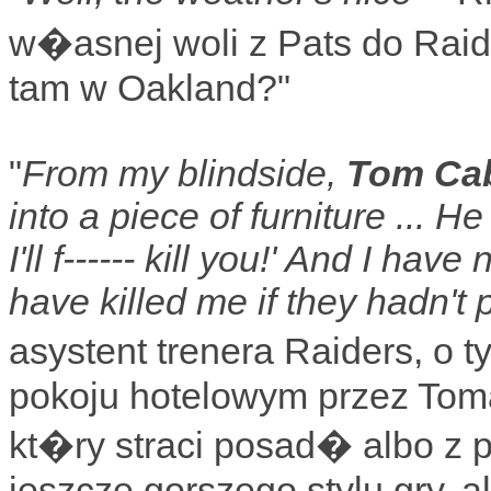
w�asnej woli z Pats do Raid
tam w Oakland?"
"
From my blindside,
Tom Ca
into a piece of furniture ... He 
I'll f------ kill you!' And I ha
have killed me if they hadn't
asystent trenera Raiders, o
pokoju hotelowym przez Tom
kt�ry straci posad� albo z
jeszcze gorszego stylu gry, 