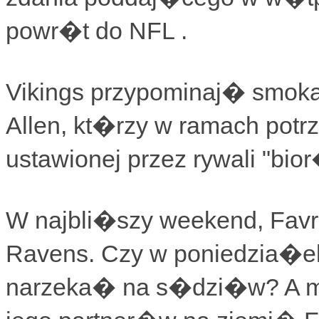
powr�t do NFL .
Vikings przypominaj� smoka
Allen, kt�rzy w ramach potrze
ustawionej przez rywali "bi
W najbli�szy weekend, Fav
Ravens. Czy w poniedzia�e
narzeka� na s�dzi�w? A m