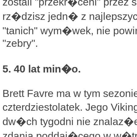
zostali "przekr�ceni" prze
rz�dzisz jedn� z najlepszyc
"tanich" wym�wek, nie pow
"zebry".
5. 40 lat min�o.
Brett Favre ma w tym sezonie 
czterdziestolatek. Jego Viki
dw�ch tygodni nie znalaz�e
zdania poddaj�cego w w�tp