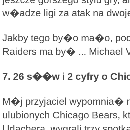
w�adze ligi za atak na dwoj
Jakby tego by�o ma�o, po
Raiders ma by� ... Michael V
7. 26 s��w i 2 cyfry o Chi
M�j przyjaciel wypomnia� mi
ulubionych Chicago Bears, k
Urlachera, wygrali trzy spotk