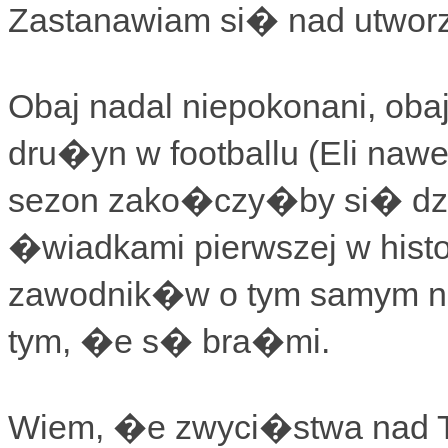
Zastanawiam si� nad utworze
Obaj nadal niepokonani, oba
dru�yn w footballu (Eli nawe
sezon zako�czy�by si� dz
�wiadkami pierwszej w hist
zawodnik�w o tym samym n
tym, �e s� bra�mi.
Wiem, �e zwyci�stwa nad Ti