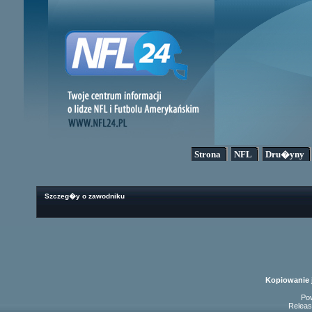
Strona
NFL
Dru�yny
Szczeg�y o zawodniku
Kopiowanie 
Po
Releas